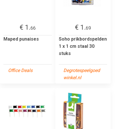
€ 1.
€ 1.
66
69
Maped punaises
Soho prikbordspelden
1 x 1 cm staal 30
stuks
Office Deals
Degrotespeelgoed
winkel.nl