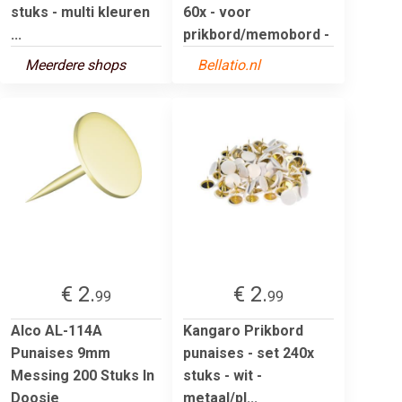
stuks - multi kleuren
60x - voor
...
prikbord/memobord -
Meerdere shops
Bellatio.nl
€ 2.
€ 2.
99
99
Alco AL-114A
Kangaro Prikbord
Punaises 9mm
punaises - set 240x
Messing 200 Stuks In
stuks - wit -
Doosje
metaal/pl...