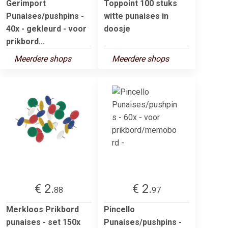
Gerimport
Toppoint 100 stuks
Punaises/pushpins -
witte punaises in
40x - gekleurd - voor
doosje
prikbord...
Meerdere shops
Meerdere shops
€ 2.
€ 2.
88
97
Merkloos Prikbord
Pincello
punaises - set 150x
Punaises/pushpins -