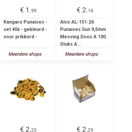
€ 1.
€ 2.
99
14
Kangaro Punaises -
Alco AL-151-26
set 40x - gekleurd -
Punaises Sun 9,5mm
voor prikbord -
Messing Doos A 100
Stuks A...
Meerdere shops
Meerdere shops
€ 2.
€ 2.
25
29