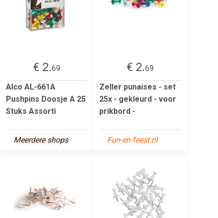
€ 2.
€ 2.
69
69
Alco AL-661A
Zeller punaises - set
Pushpins Doosje A 25
25x - gekleurd - voor
Stuks Assorti
prikbord -
Meerdere shops
Fun-en-feest.nl