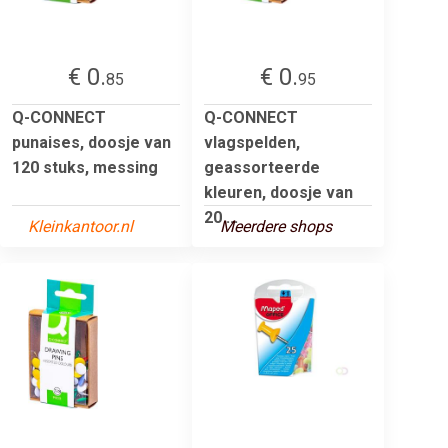
€ 0.
€ 0.
85
95
Q-CONNECT
Q-CONNECT
punaises, doosje van
vlagspelden,
120 stuks, messing
geassorteerde
kleuren, doosje van
20 ...
Kleinkantoor.nl
Meerdere shops