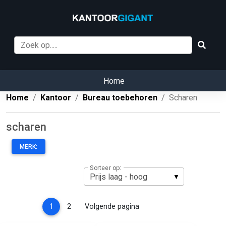
Home
Home
Kantoor
Bureau toebehoren
Scharen
scharen
MERK:
Sorteer op:
(current)
1
2
Volgende pagina