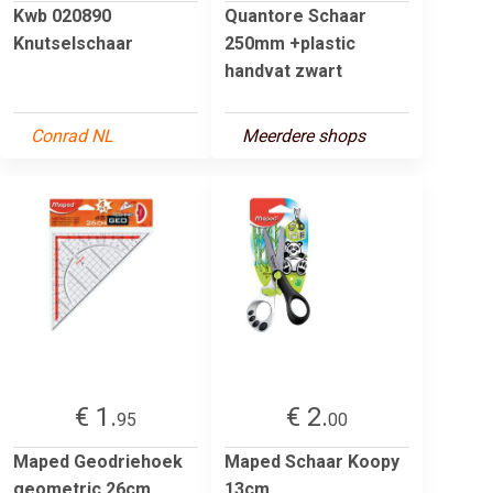
Kwb 020890
Quantore Schaar
Knutselschaar
250mm +plastic
handvat zwart
Conrad NL
Meerdere shops
€ 1.
€ 2.
95
00
Maped Geodriehoek
Maped Schaar Koopy
geometric 26cm
13cm