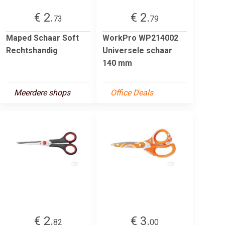
€ 2.
€ 2.
73
79
Maped Schaar Soft
WorkPro WP214002
Rechtshandig
Universele schaar
140 mm
Meerdere shops
Office Deals
€ 2.
€ 3.
82
00