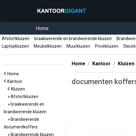
Home
Afstortkluizen
braakwerende en brandwerende kluizen
Brandwer
Laptopkluizen
Meubelkluizen
Muurkluizen
Privékluizen
Sleute
Home
Kantoor
Kluizen
Home
documenten koffer
Kantoor
Kluizen
Afstortkluizen
braakwerende en
brandwerende kluizen
Brandwerende
documentkoffers
Brandwerende kluizen