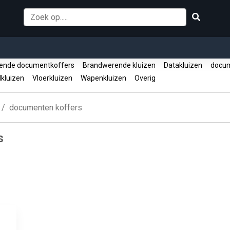
ende documentkoffers
Brandwerende kluizen
Datakluizen
docum
lkluizen
Vloerkluizen
Wapenkluizen
Overig
documenten koffers
s