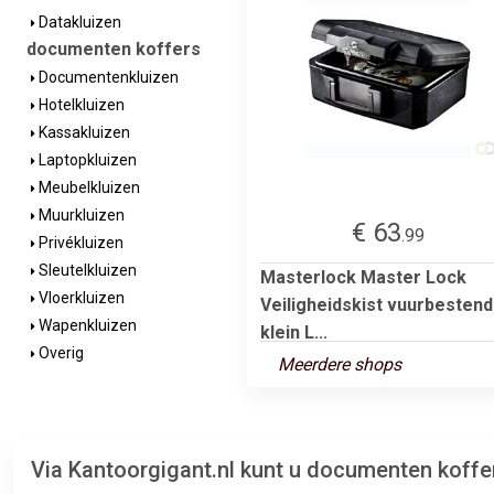
Datakluizen
documenten koffers
Documentenkluizen
Hotelkluizen
Kassakluizen
Laptopkluizen
Meubelkluizen
Muurkluizen
€ 63
.99
Privékluizen
Sleutelkluizen
Masterlock Master Lock
Vloerkluizen
Veiligheidskist vuurbestend
Wapenkluizen
klein L...
Overig
Meerdere shops
Via Kantoorgigant.nl kunt u documenten koffe