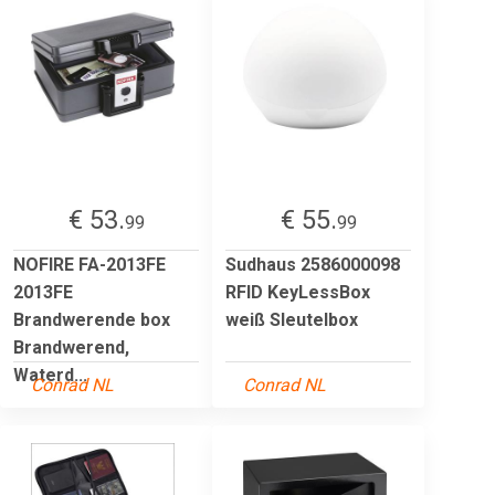
€ 53.
€ 55.
99
99
NOFIRE FA-2013FE
Sudhaus 2586000098
2013FE
RFID KeyLessBox
Brandwerende box
weiß Sleutelbox
Brandwerend,
Waterd...
Conrad NL
Conrad NL