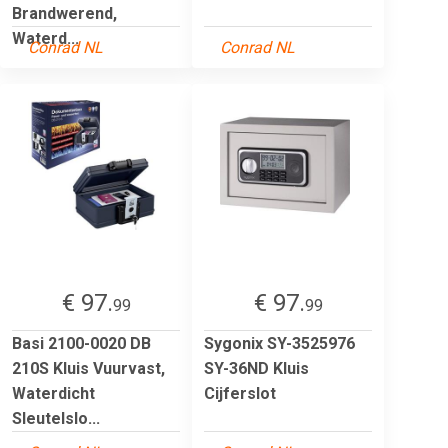
Brandwerend,
Waterd...
Conrad NL
Conrad NL
€ 97.
€ 97.
99
99
Basi 2100-0020 DB
Sygonix SY-3525976
210S Kluis Vuurvast,
SY-36ND Kluis
Waterdicht
Cijferslot
Sleutelslo...