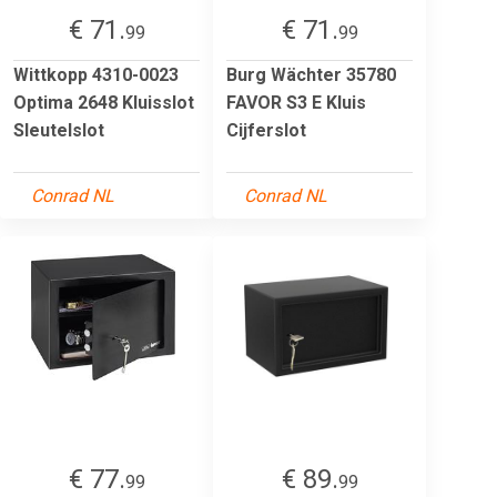
€ 71.
€ 71.
99
99
Wittkopp 4310-0023
Burg Wächter 35780
Optima 2648 Kluisslot
FAVOR S3 E Kluis
Sleutelslot
Cijferslot
Conrad NL
Conrad NL
€ 77.
€ 89.
99
99