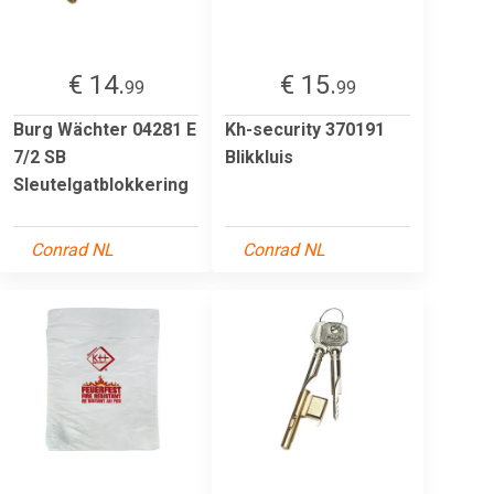
€ 14.
€ 15.
99
99
Burg Wächter 04281 E
Kh-security 370191
7/2 SB
Blikkluis
Sleutelgatblokkering
Conrad NL
Conrad NL