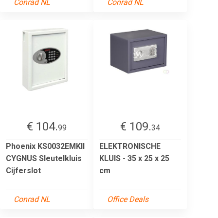
Conrad NL
Conrad NL
€ 104.
€ 109.
99
34
Phoenix KS0032EMKII
ELEKTRONISCHE
CYGNUS Sleutelkluis
KLUIS - 35 x 25 x 25
Cijferslot
cm
Conrad NL
Office Deals