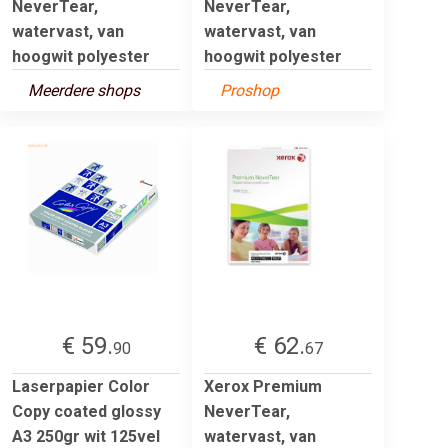
NeverTear,
NeverTear,
watervast, van
watervast, van
hoogwit polyester
hoogwit polyester
Meerdere shops
Proshop
€ 59.
€ 62.
90
67
Laserpapier Color
Xerox Premium
Copy coated glossy
NeverTear,
A3 250gr wit 125vel
watervast, van