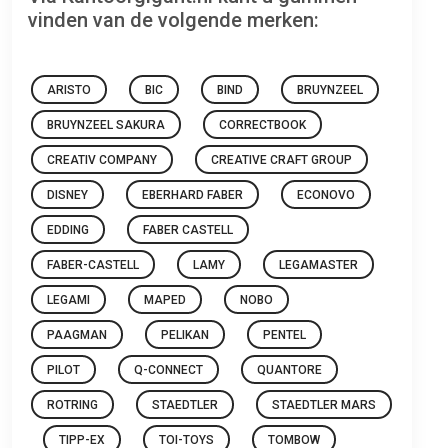
vinden van de volgende merken:
ARISTO
BIC
BIND
BRUYNZEEL
BRUYNZEEL SAKURA
CORRECTBOOK
CREATIV COMPANY
CREATIVE CRAFT GROUP
DISNEY
EBERHARD FABER
ECONOVO
EDDING
FABER CASTELL
FABER-CASTELL
LAMY
LEGAMASTER
LEGAMI
MAPED
NOBO
PAAGMAN
PELIKAN
PENTEL
PILOT
Q-CONNECT
QUANTORE
ROTRING
STAEDTLER
STAEDTLER MARS
TIPP-EX
TOI-TOYS
TOMBOW