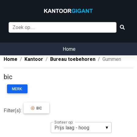
Home
Home
Kantoor
Bureau toebehoren
Gummen
bic
MERK:
BIC
Filter(s):
Sorteer op: