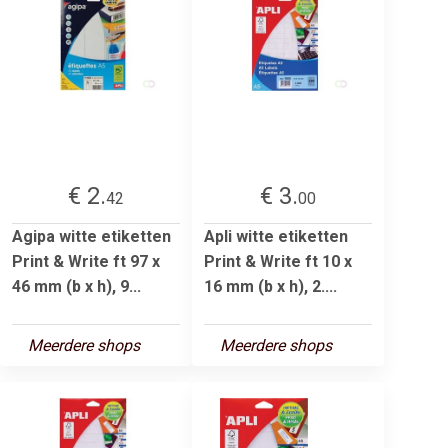
€ 2.
€ 3.
42
00
Agipa witte etiketten
Apli witte etiketten
Print & Write ft 97 x
Print & Write ft 10 x
46 mm (b x h), 9...
16 mm (b x h), 2....
Meerdere shops
Meerdere shops