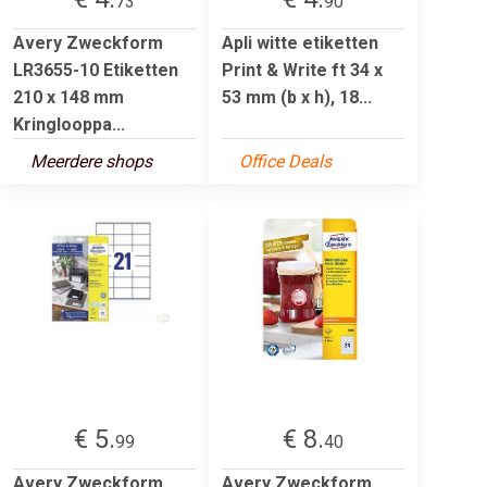
73
90
Avery Zweckform
Apli witte etiketten
LR3655-10 Etiketten
Print & Write ft 34 x
210 x 148 mm
53 mm (b x h), 18...
Kringlooppa...
Meerdere shops
Office Deals
€ 5.
€ 8.
99
40
Avery Zweckform
Avery Zweckform