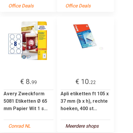
Office Deals
Office Deals
€ 8.
€ 10.
99
22
Avery Zweckform
Apli etiketten ft 105 x
5081 Etiketten Ø 65
37 mm (b x h), rechte
mm Papier Wit 1 s...
hoeken, 400 st...
Conrad NL
Meerdere shops