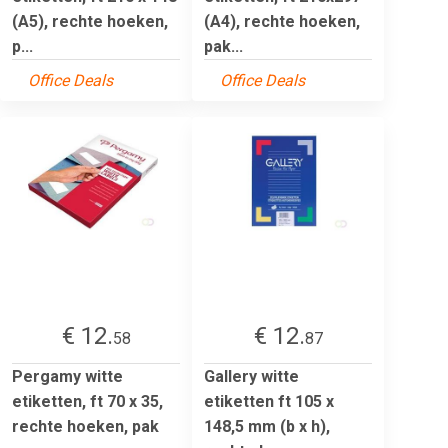
(A5), rechte hoeken,
(A4), rechte hoeken,
p...
pak...
Office Deals
Office Deals
€ 12.
€ 12.
58
87
Pergamy witte
Gallery witte
etiketten, ft 70 x 35,
etiketten ft 105 x
rechte hoeken, pak
148,5 mm (b x h),