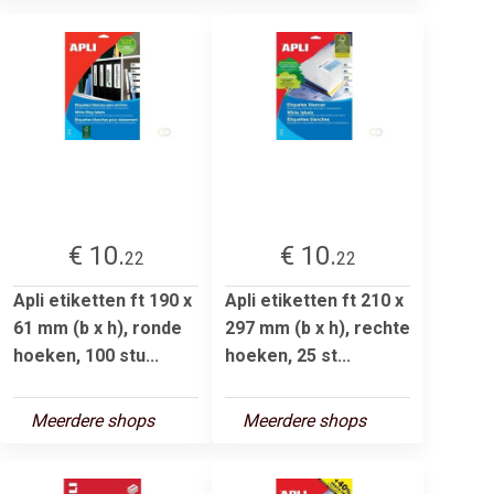
€ 10.
€ 10.
22
22
Apli etiketten ft 190 x
Apli etiketten ft 210 x
61 mm (b x h), ronde
297 mm (b x h), rechte
hoeken, 100 stu...
hoeken, 25 st...
Meerdere shops
Meerdere shops