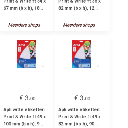
Print & Write ft 34 x
Print & Write ft 36 x
67 mm (b x h), 18...
82 mm (b x h), 12...
Meerdere shops
Meerdere shops
€ 3.
€ 3.
00
00
Apli witte etiketten
Apli witte etiketten
Print & Write ft 49 x
Print & Write ft 49 x
100 mm (b x h), 9...
82 mm (b x h), 90...