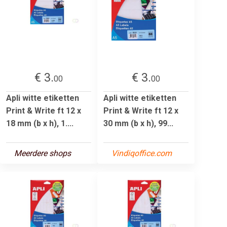
€ 3.
€ 3.
00
00
Apli witte etiketten
Apli witte etiketten
Print & Write ft 12 x
Print & Write ft 12 x
18 mm (b x h), 1....
30 mm (b x h), 99...
Meerdere shops
Vindiqoffice.com