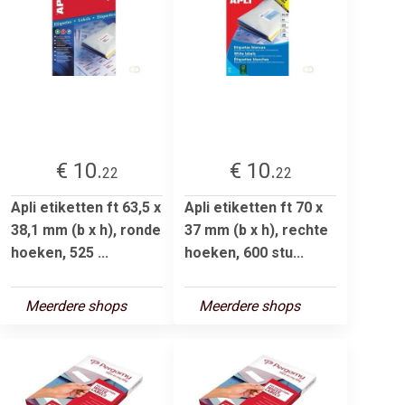
€ 10.
€ 10.
22
22
Apli etiketten ft 63,5 x
Apli etiketten ft 70 x
38,1 mm (b x h), ronde
37 mm (b x h), rechte
hoeken, 525 ...
hoeken, 600 stu...
Meerdere shops
Meerdere shops