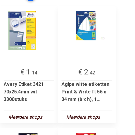
€ 1.
€ 2.
14
42
Avery Etiket 3421
Agipa witte etiketten
70x25.4mm wit
Print & Write ft 56 x
3300stuks
34 mm (b x h), 1...
Meerdere shops
Meerdere shops