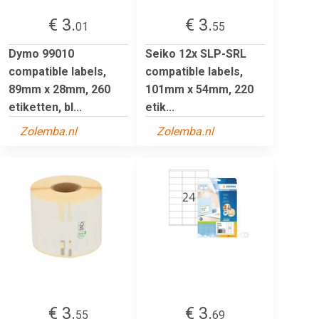
€ 3.
€ 3.
01
55
Dymo 99010
Seiko 12x SLP-SRL
compatible labels,
compatible labels,
89mm x 28mm, 260
101mm x 54mm, 220
etiketten, bl...
etik...
Zolemba.nl
Zolemba.nl
€ 3.
€ 3.
55
69