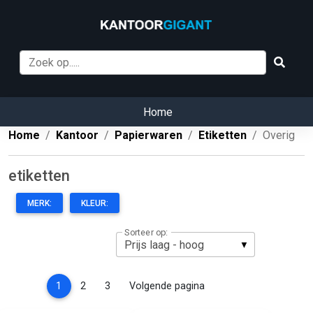
Home
Home
Kantoor
Papierwaren
Etiketten
Overig
etiketten
MERK:
KLEUR:
Sorteer op:
(current)
1
2
3
Volgende pagina