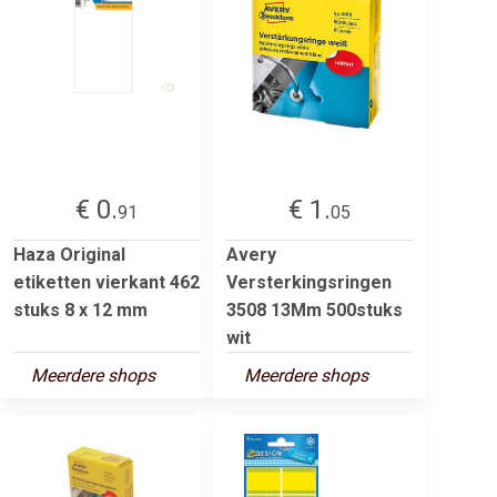
€ 0.
€ 1.
91
05
Haza Original
Avery
etiketten vierkant 462
Versterkingsringen
stuks 8 x 12 mm
3508 13Mm 500stuks
wit
Meerdere shops
Meerdere shops