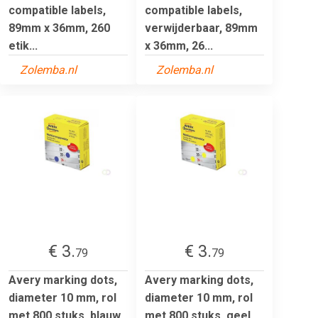
compatible labels,
compatible labels,
89mm x 36mm, 260
verwijderbaar, 89mm
etik...
x 36mm, 26...
Zolemba.nl
Zolemba.nl
€ 3.
€ 3.
79
79
Avery marking dots,
Avery marking dots,
diameter 10 mm, rol
diameter 10 mm, rol
met 800 stuks, blauw
met 800 stuks, geel