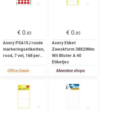
€ 0.
€ 0.
83
85
Avery PSA15J ronde
Avery Etiket
markeringsetiketten,
Zweckform 38X29Mm
rood, 7 vel, 168 per...
Wit Blister A 40
Etiketjes
Office Deals
Meerdere shops