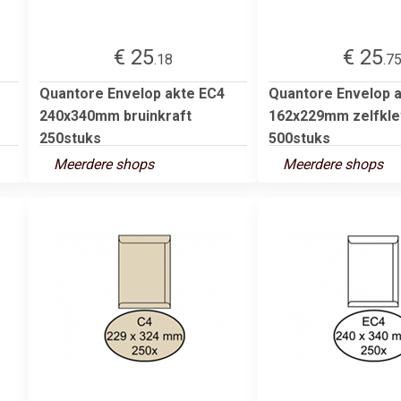
€ 25
€ 25
.18
.7
Quantore Envelop akte EC4
Quantore Envelop 
240x340mm bruinkraft
162x229mm zelfkle
250stuks
500stuks
Meerdere shops
Meerdere shops