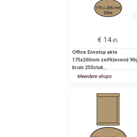
€ 14
.45
Office Envelop akte
175x265mm zelfklevend 90
bruin 250stuk...
Meerdere shops