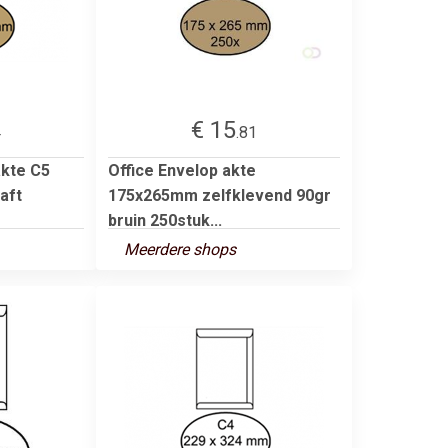
€ 15
4
.81
akte C5
Office Envelop akte
aft
175x265mm zelfklevend 90gr
bruin 250stuk...
Meerdere shops