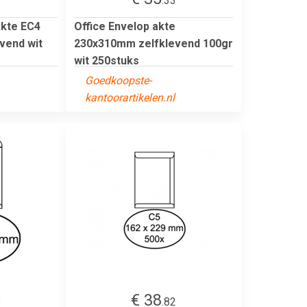
7
.33
akte EC4
Office Envelop akte
vend wit
230x310mm zelfklevend 100gr
wit 250stuks
Goedkoopste-
kantoorartikelen.nl
€ 38
8
.82