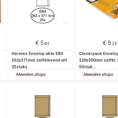
€ 5
€ 8
.84
.24
Hermes Envelop akte EB4
Cleverpack Envelop
262x371mm zelfklevend wit
220x300mm zelfkl. 
25stuks
50stuk...
Meerdere shops
Meerdere shops