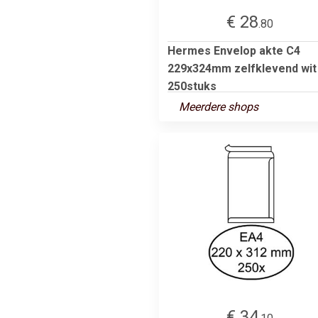
€ 28
.80
Hermes Envelop akte C4
229x324mm zelfklevend wit
250stuks
Meerdere shops
€ 34