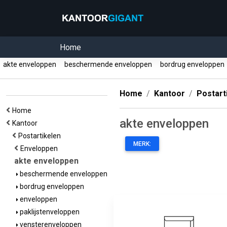
Home
akte enveloppen
beschermende enveloppen
bordrug enveloppe
Home
Kantoor
Postart
Home
akte enveloppen
Kantoor
Postartikelen
MERK:
Enveloppen
akte enveloppen
beschermende enveloppen
bordrug enveloppen
enveloppen
paklijstenveloppen
vensterenveloppen