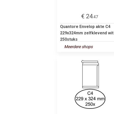
€ 24
.47
Quantore Envelop akte C4
229x324mm zelfklevend wit
250stuks
Meerdere shops