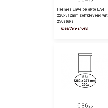
.10
Hermes Envelop akte EA4
220x312mm zelfklevend wit
250stuks
Meerdere shops
€ 36
.25