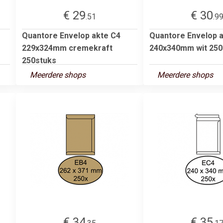
€ 29
€ 30
.51
.9
Quantore Envelop akte C4
Quantore Envelop 
229x324mm cremekraft
240x340mm wit 250
250stuks
Meerdere shops
Meerdere shops
€ 34
€ 35