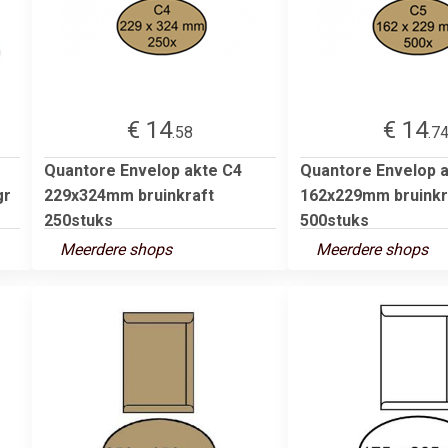
€ 14
€ 14
.58
.7
Quantore Envelop akte C4
Quantore Envelop 
gr
229x324mm bruinkraft
162x229mm bruinkr
250stuks
500stuks
Meerdere shops
Meerdere shops