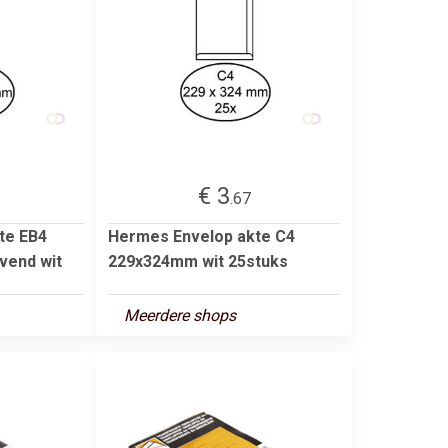
€ 3
.67
te EB4
Hermes Envelop akte C4
vend wit
229x324mm wit 25stuks
Meerdere shops