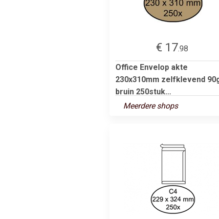
€ 17
.98
Office Envelop akte
230x310mm zelfklevend 90
bruin 250stuk...
Meerdere shops