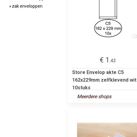
zak enveloppen
€ 1
.43
Store Envelop akte C5
162x229mm zelfklevend wit
10stuks
Meerdere shops