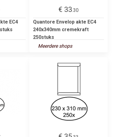
€ 33
9
.30
akte EC4
Quantore Envelop akte EC4
stuks
240x340mm cremekraft
250stuks
Meerdere shops
€ 35