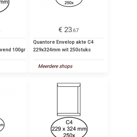
€ 23
4
.67
Quantore Envelop akte C4
vend 100gr
229x324mm wit 250stuks
Meerdere shops