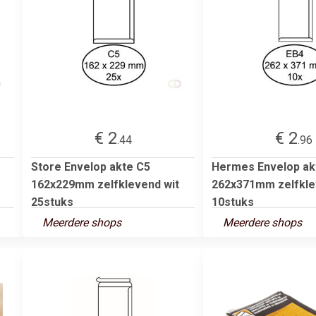
€ 2
€ 2
.44
.96
Store Envelop akte C5
Hermes Envelop ak
162x229mm zelfklevend wit
262x371mm zelfkle
25stuks
10stuks
Meerdere shops
Meerdere shops