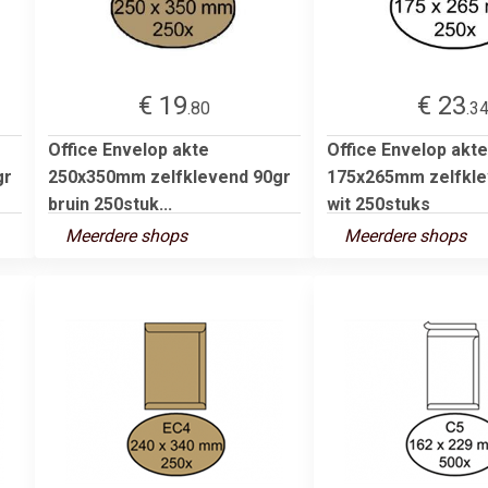
€ 19
€ 23
.80
.3
Office Envelop akte
Office Envelop akte
gr
250x350mm zelfklevend 90gr
175x265mm zelfkle
bruin 250stuk...
wit 250stuks
Meerdere shops
Meerdere shops