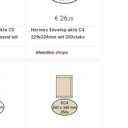
€ 26
5
.28
akte C5
Hermes Envelop akte C4
vend wit
229x324mm wit 250stuks
Meerdere shops