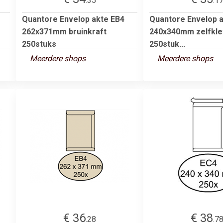
.35
.1
Quantore Envelop akte EB4
Quantore Envelop 
262x371mm bruinkraft
240x340mm zelfkle
250stuks
250stuk...
Meerdere shops
Meerdere shops
€ 36
€ 38
.28
.7