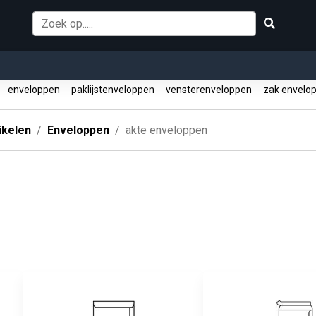
n
enveloppen
paklijstenveloppen
vensterenveloppen
zak envelo
ikelen
Enveloppen
akte enveloppen