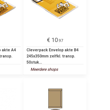
€ 10
.97
 akte A4
Cleverpack Envelop akte B4
transp.
245x350mm zelfkl. transp.
50stuk...
Meerdere shops