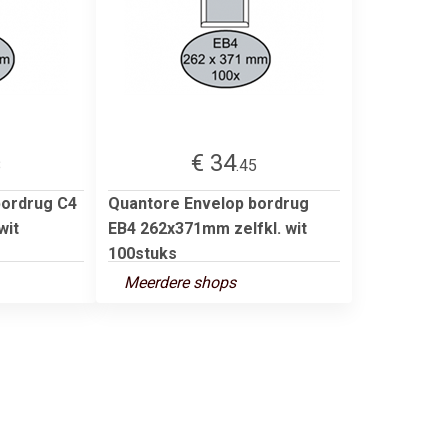
€ 34
8
.45
bordrug C4
Quantore Envelop bordrug
wit
EB4 262x371mm zelfkl. wit
100stuks
Meerdere shops