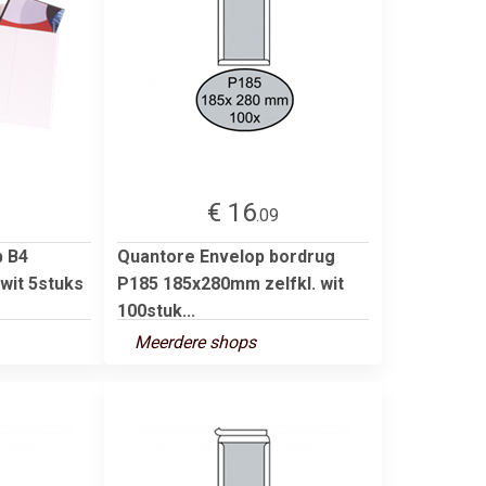
€ 16
.09
p B4
Quantore Envelop bordrug
wit 5stuks
P185 185x280mm zelfkl. wit
100stuk...
Meerdere shops