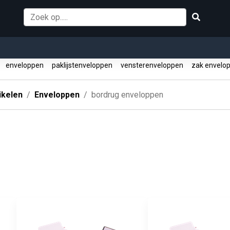
n
enveloppen
paklijstenveloppen
vensterenveloppen
zak envelo
ikelen
Enveloppen
bordrug enveloppen