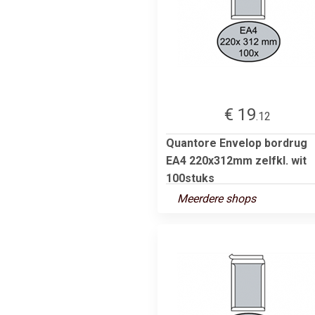
€ 19
.12
Quantore Envelop bordrug
EA4 220x312mm zelfkl. wit
100stuks
Meerdere shops