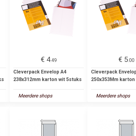
€ 4
€ 5
.49
.00
Cleverpack Envelop A4
Cleverpack Envelo
ks
238x312mm karton wit 5stuks
250x353Mm karton 
Meerdere shops
Meerdere shops