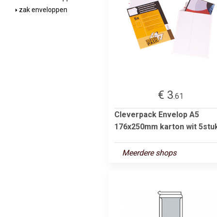
zak enveloppen
€ 3
.61
Cleverpack Envelop A5
176x250mm karton wit 5stu
Meerdere shops