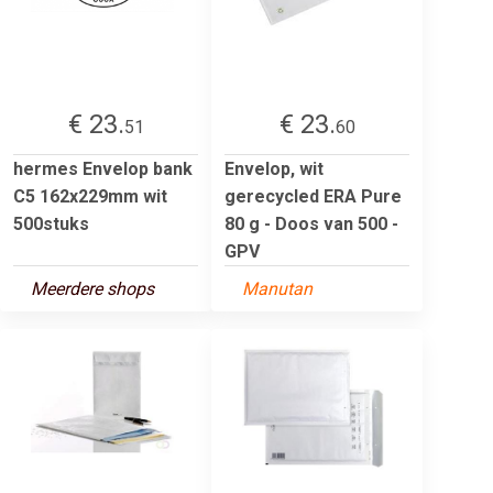
€ 23.
€ 23.
51
60
hermes Envelop bank
Envelop, wit
C5 162x229mm wit
gerecycled ERA Pure
500stuks
80 g - Doos van 500 -
GPV
Meerdere shops
Manutan