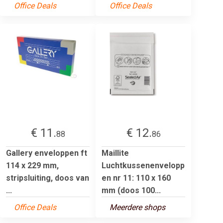
Office Deals
Office Deals
€ 11.
€ 12.
88
86
Gallery enveloppen ft
Maillite
114 x 229 mm,
Luchtkussenenvelopp
stripsluiting, doos van
en nr 11: 110 x 160
...
mm (doos 100...
Office Deals
Meerdere shops