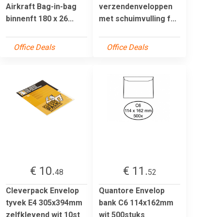
Airkraft Bag-in-bag
verzendenveloppen
binnenft 180 x 26...
met schuimvulling f...
Office Deals
Office Deals
€ 10.
€ 11.
48
52
Cleverpack Envelop
Quantore Envelop
tyvek E4 305x394mm
bank C6 114x162mm
zelfklevend wit 10st
wit 500stuks