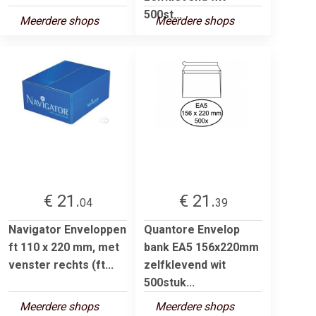
500st...
Meerdere shops
Meerdere shops
€ 21.
€ 21.
04
39
Navigator Enveloppen
Quantore Envelop
ft 110 x 220 mm, met
bank EA5 156x220mm
venster rechts (ft...
zelfklevend wit
500stuk...
Meerdere shops
Meerdere shops