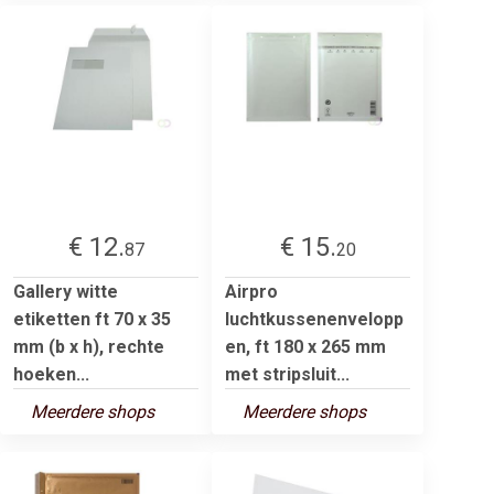
€ 12.
€ 15.
87
20
Gallery witte
Airpro
etiketten ft 70 x 35
luchtkussenenvelopp
mm (b x h), rechte
en, ft 180 x 265 mm
hoeken...
met stripsluit...
Meerdere shops
Meerdere shops