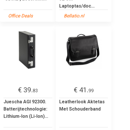
Laptoptas/doc...
Office Deals
Bellatio.nl
€ 39.
€ 41.
83
99
Juescha AGI 92300.
Leatherlook Aktetas
Batterijtechnologie:
Met Schouderband
Lithium-Ion (Li-Ion)...