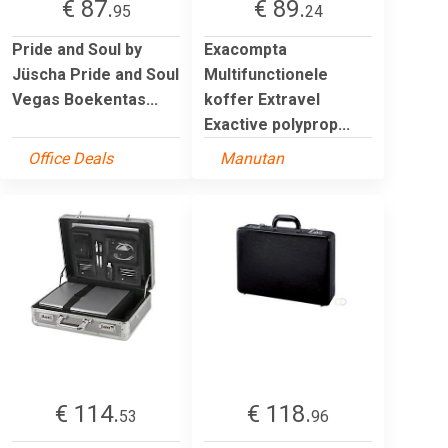
€ 87.
€ 89.
95
24
Pride and Soul by
Exacompta
Jüscha Pride and Soul
Multifunctionele
Vegas Boekentas...
koffer Extravel
Exactive polyprop...
Office Deals
Manutan
€ 114.
€ 118.
53
96