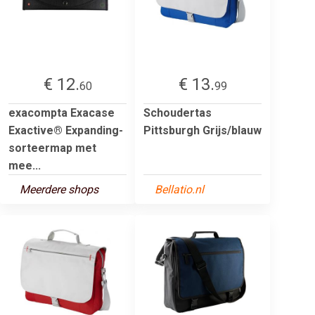
€ 12.
€ 13.
60
99
exacompta Exacase
Schoudertas
Exactive® Expanding-
Pittsburgh Grijs/blauw
sorteermap met
mee...
Meerdere shops
Bellatio.nl