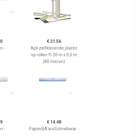
10
€ 21.56
n -
Apli zelfklevende plastic
op rollen ft 20 m x 0,5 m
(80 micron)
09
€ 14.48
n -
PapierBÃ¼roSchreibwar -