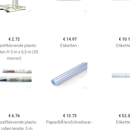
€ 2.72
€ 14.97
€ 10.
 zelfklevende plastic
Etiketten -
Etikette
llen ft 3 m x 0,5 m (50
micron)
€ 6.76
€ 13.73
€ 52.
-zelfklevende plastic
PapierBÃ¼roSchreibwar -
Etikette
 rollen lengte: 5 m