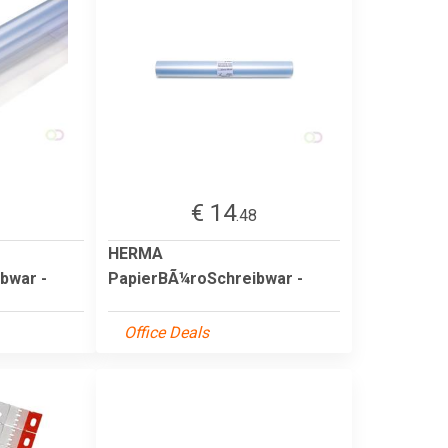
€ 14
3
.48
HERMA
bwar -
PapierBÃ¼roSchreibwar -
Office Deals