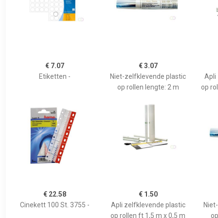
€ 7.07
€ 3.07
Etiketten -
Niet-zelfklevende plastic
Apli
op rollen lengte: 2 m
op ro
€ 22.58
€ 1.50
Cinekett 100 St. 3755 -
Apli zelfklevende plastic
Niet
op rollen ft 1,5 m x 0,5 m
op