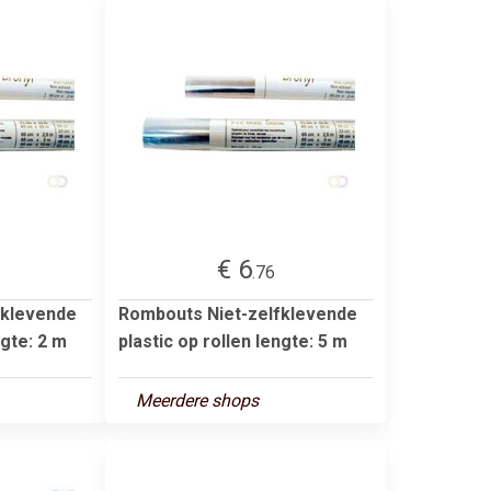
€ 6
.76
fklevende
Rombouts Niet-zelfklevende
ngte: 2 m
plastic op rollen lengte: 5 m
Meerdere shops