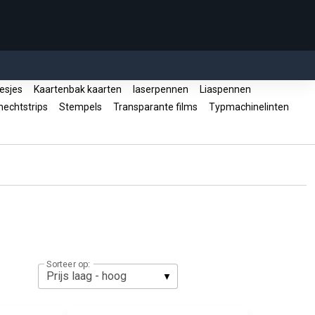
esjes
Kaartenbak kaarten
laserpennen
Liaspennen
echtstrips
Stempels
Transparante films
Typmachinelinten
Sorteer op: