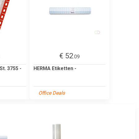
€ 52
8
.09
t. 3755 -
HERMA Etiketten -
Office Deals