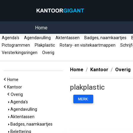
Home
Agenda's
Agendavulling
Aktentassen
Badges, naamkaartjes
B
Pictogrammen
Plakplastic
Rotary- en visitekaartmappen
Schrij
Versterkingsringen
Overig
Home
Kantoor
Overig
Home
plakplastic
Kantoor
Overig
MERK:
Agenda's
Agendavulling
Aktentassen
Badges, naamkaartjes
Belettering