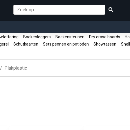
elettering
Boekenleggers
Boekensteunen
Dry erase boards
Ho
fgerei
Schutkaarten
Sets pennen en potloden
Showtassen
Snelh
Plakplastic