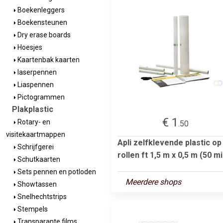
Boekenleggers
Boekensteunen
Dry erase boards
Hoesjes
Kaartenbak kaarten
laserpennen
Liaspennen
Pictogrammen
Plakplastic
€ 1
Rotary- en
.50
visitekaartmappen
Apli zelfklevende plastic op
Schrijfgerei
rollen ft 1,5 m x 0,5 m (50 mic
Schutkaarten
Sets pennen en potloden
Meerdere shops
Showtassen
Snelhechtstrips
Stempels
Transparante films