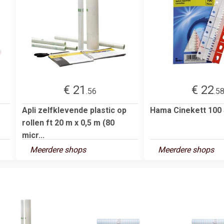
€ 21
€ 22
.56
.5
Apli zelfklevende plastic op
Hama Cinekett 100 S
rollen ft 20 m x 0,5 m (80
micr...
Meerdere shops
Meerdere shops