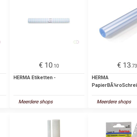
€ 10
€ 13
.10
.7
HERMA Etiketten -
HERMA
PapierBÃ¼roSchrei
Meerdere shops
Meerdere shops