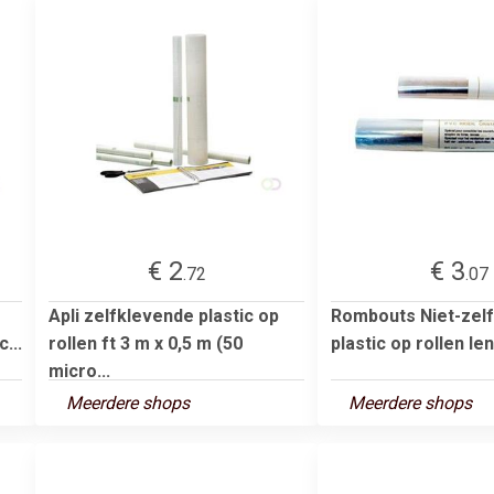
€ 2
€ 3
.72
.07
Apli zelfklevende plastic op
Rombouts Niet-zel
...
rollen ft 3 m x 0,5 m (50
plastic op rollen le
micro...
Meerdere shops
Meerdere shops