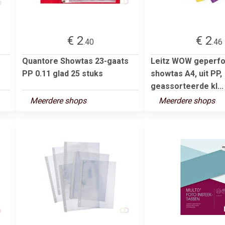
€ 2
€ 2
.40
.46
Quantore Showtas 23-gaats
Leitz WOW geperf
PP 0.11 glad 25 stuks
showtas A4, uit PP,
geassorteerde kl...
Meerdere shops
Meerdere shops