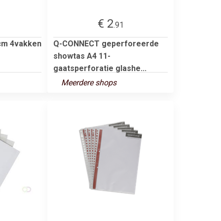
€ 2
.91
cm 4vakken
Q-CONNECT geperforeerde
showtas A4 11-
gaatsperforatie glashe...
Meerdere shops