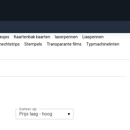
esjes
Kaartenbak kaarten
laserpennen
Liaspennen
echtstrips
Stempels
Transparante films
Typmachinelinten
Sorteer op: