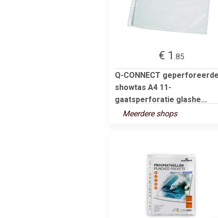
€ 1
.85
Q-CONNECT geperforeerd
showtas A4 11-
gaatsperforatie glashe...
Meerdere shops