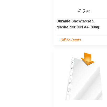
€ 2
.59
Durable Showtassen,
glashelder DIN A4, 80mµ
Office Deals