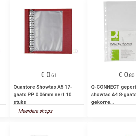
€ 0
€ 0
.61
.80
Quantore Showtas A5 17-
Q-CONNECT geper
gaats PP 0.06mm nerf 10
showtas A4 8-gaats
stuks
gekorre...
Meerdere shops