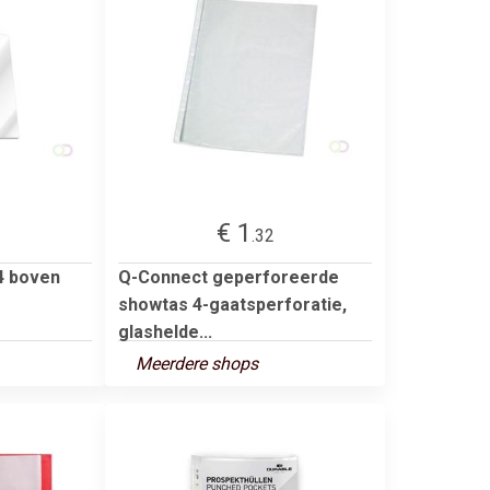
€ 1
.32
4 boven
Q-Connect geperforeerde
showtas 4-gaatsperforatie,
glashelde...
Meerdere shops