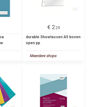
€ 2
.29
ca
durable Showtassen A5 boven
uw
open pp
Meerdere shops