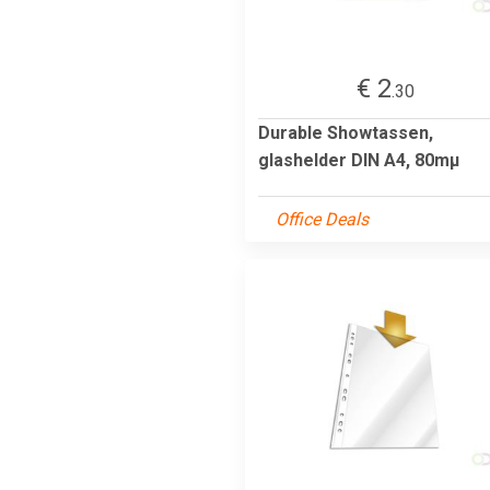
€ 2
.30
Durable Showtassen,
glashelder DIN A4, 80mµ
Office Deals