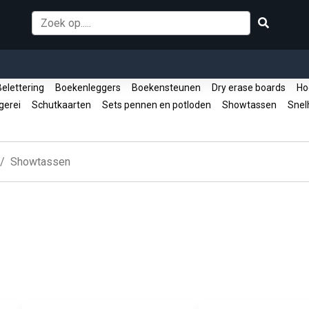
elettering
Boekenleggers
Boekensteunen
Dry erase boards
Ho
fgerei
Schutkaarten
Sets pennen en potloden
Showtassen
Snelh
Showtassen