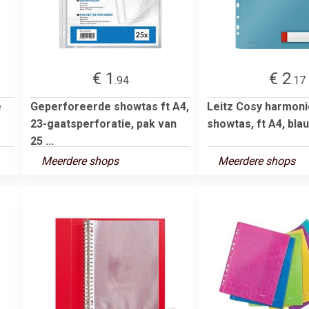
€ 1
€ 2
.94
.17
e
Geperforeerde showtas ft A4,
Leitz Cosy harmoni
23-gaatsperforatie, pak van
showtas, ft A4, bla
25 ...
Meerdere shops
Meerdere shops