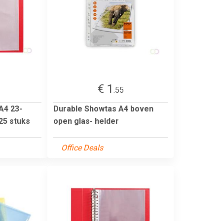
€ 1
.55
A4 23-
Durable Showtas A4 boven
25 stuks
open glas- helder
Office Deals