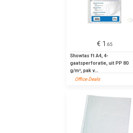
€ 1
.65
Showtas ft A4, 4-
gaatsperforatie, uit PP 80
g/m², pak v...
Office Deals