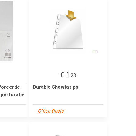
€ 1
.23
foreerde
Durable Showtas pp
perforatie
Office Deals