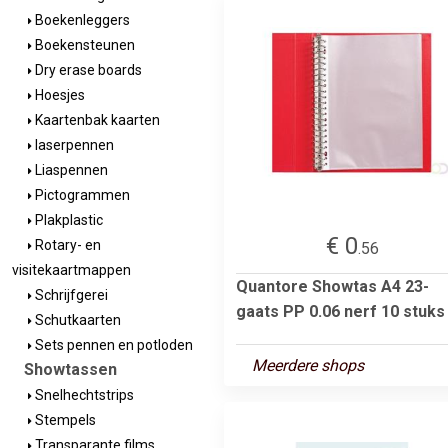
Boekenleggers
Boekensteunen
Dry erase boards
Hoesjes
Kaartenbak kaarten
laserpennen
Liaspennen
Pictogrammen
Plakplastic
€ 0
Rotary- en
.56
visitekaartmappen
Quantore Showtas A4 23-
Schrijfgerei
gaats PP 0.06 nerf 10 stuks
Schutkaarten
Sets pennen en potloden
Meerdere shops
Showtassen
Snelhechtstrips
Stempels
Transparante films