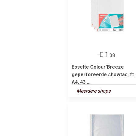
€ 1
.38
Esselte Colour'Breeze
geperforeerde showtas, ft
A4, 43 ...
Meerdere shops