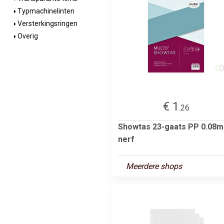
Typmachinelinten
Versterkingsringen
Overig
€ 1
.26
Showtas 23-gaats PP 0.08
nerf
Meerdere shops