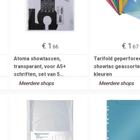
€ 1
€ 1
.66
.67
Atoma showtassen,
Tarifold geperfore
transparant, voor A5+
showtas geassort
schriften, set van 5...
kleuren
Meerdere shops
Meerdere shops