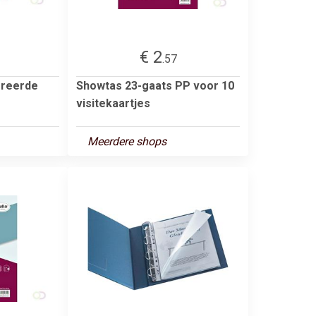
€ 2
.57
oreerde
Showtas 23-gaats PP voor 10
visitekaartjes
Meerdere shops