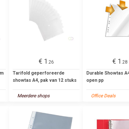
€ 1
€ 1
.26
.28
mm
Tarifold geperforeerde
Durable Showtas A
showtas A4, pak van 12 stuks
open pp
Meerdere shops
Office Deals